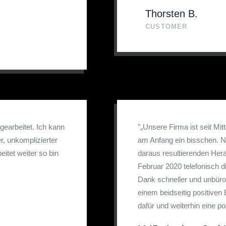
Thorsten B.
CUSTOMER
sgearbeitet. Ich kann
"„Unsere Firma ist seit Mit
, unkomplizierter
am Anfang ein bisschen. 
itet weiter so bin
daraus resultierenden Her
Februar 2020 telefonisch 
Dank schneller und unbürokr
einem beidseitig positiv
dafür und weiterhin eine p