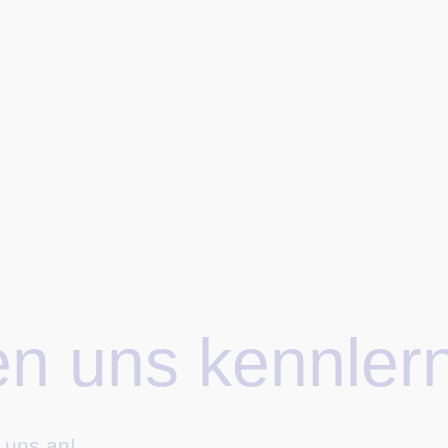
en uns kennler
 uns an!