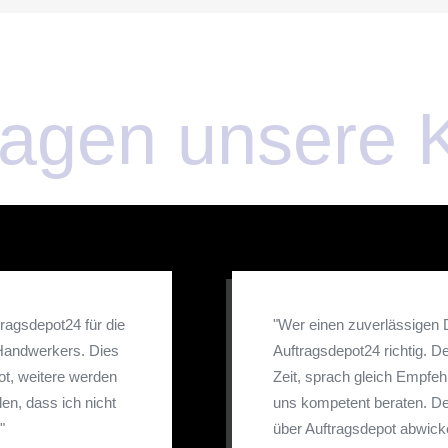
agen unsere 
ragsdepot24 für die
"Wer einen zuverlässigen D
 Handwerkers. Dies
Auftragsdepot24 richtig. D
ot, weitere werden
Zeit, sprach gleich Empfe
len, dass ich nicht
uns kompetent beraten. De
"
über Auftragsdepot abwicke