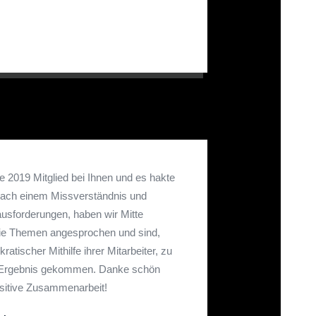
te 2019 Mitglied bei Ihnen und es hakte
Nach einem Missverständnis und
ausforderungen, haben wir Mitte
die Themen angesprochen und sind,
atischer Mithilfe ihrer Mitarbeiter, zu
en Ergebnis gekommen. Danke schön
ositive Zusammenarbeit!