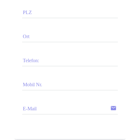
PLZ
Ort
Telefon:
Mobil Nr.
email
E-Mail