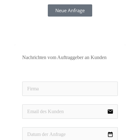
Neue Anfrage
Nachrichten vom Auftraggeber an Kunden
email
date_range